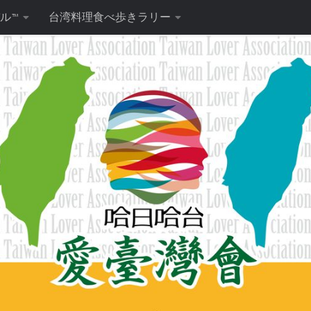
ル™
台湾料理食べ歩きラリー