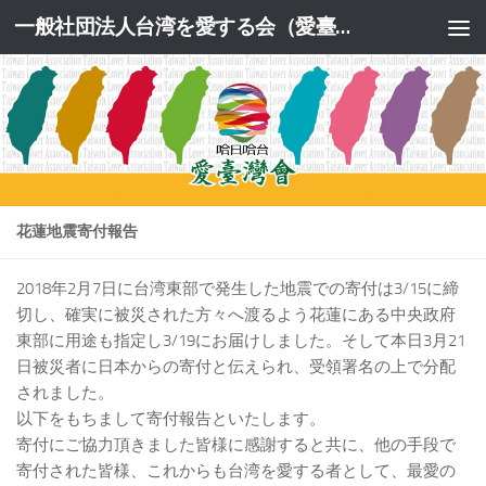
一般社団法人台湾を愛する会（愛臺灣會）公式サイト
コンテンツへスキップ
花蓮地震寄付報告
2018年2月7日に台湾東部で発生した地震での寄付は3/15に締
切し、確実に被災された方々へ渡るよう花蓮にある中央政府
東部に用途も指定し3/19にお届けしました。そして本日3月21
日被災者に日本からの寄付と伝えられ、受領署名の上で分配
されました。
以下をもちまして寄付報告といたします。
寄付にご協力頂きました皆様に感謝すると共に、他の手段で
寄付された皆様、これからも台湾を愛する者として、最愛の