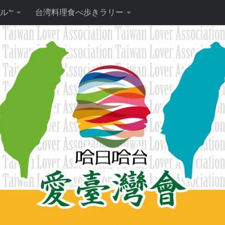
ル™
台湾料理食べ歩きラリー