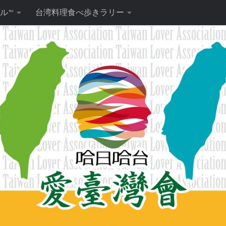
ル™
台湾料理食べ歩きラリー