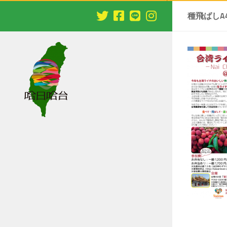
種飛ばしA4