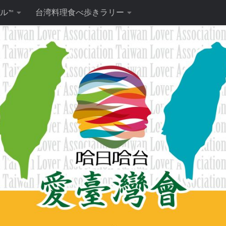
ル™
台湾料理食べ歩きラリー